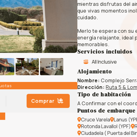
mientras disfrutas del 
que vivas momentos inol
cuidado.
Merlo te espera con su 
energía relajante, ideal
memorables.
Servicios incluidos
All Inclusive
Alojamiento
Nombre:
Complejo Serra
cuotas
Dirección:
Ruta 5 & Lom
Tipo de habitación
Comprar
A Confirmar con el coor
Puntos de embarque
Cruce Varela
Lanus (YPF
Rotonda Lavallol (YPF)
R
Ciudadela ( Puerta del Bi