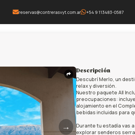
reservas@contrerasvyt.com.ar
+54 9 113483-0587
Descripción
Descubrí Merlo, un dest
relax y diversión.
Nuestro paquete All Incl
preocupaciones: incluye 
alojamiento en el Complej
bebidas incluidas para 
→
Durante tu estadía vas a
explorar senderos serrano