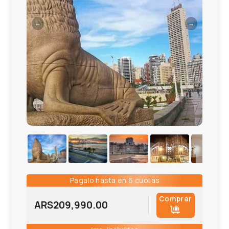
←
→
Pagalo hasta en 6 cuotas
Comprar
ARS
209,990.00