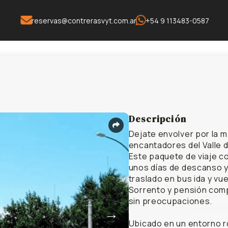
reservas@contrerasvyt.com.ar
+54 9 113483-0587
Descripción
Dejate envolver por la m
encantadores del Valle d
Este paquete de viaje c
unos días de descanso y 
traslado en bus ida y vue
Sorrento y pensión comp
sin preocupaciones.
→
Ubicado en un entorno ro