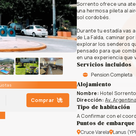
Sorrento ofrece una ate
una hermosa pileta al air
sol cordobés.
Durante tu estadía vas a
de La Falda, caminar por 
explorar los senderos q
pensado para que combin
en una experiencia que 
Servicios incluidos
Pension Completa
Alojamiento
cuotas
Nombre:
Hotel Sorrent
Dirección:
Av. Argentin
Comprar
Tipo de habitación
A Confirmar con el coor
Puntos de embarque
Cruce Varela
Lanus (YPF